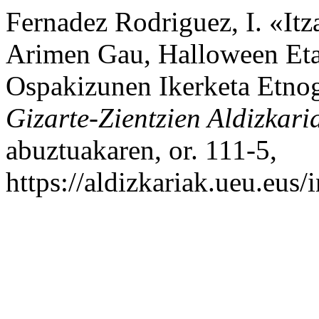
Fernadez Rodriguez, I. «Itz
Arimen Gau, Halloween Eta
Ospakizunen Ikerketa Etno
Gizarte-Zientzien Aldizkari
abuztuakaren, or. 111-5,
https://aldizkariak.ueu.eus/