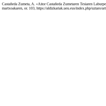
Castañeda Zumeta, A. «Aitor Castañeda Zumetaren Tesiaren Laburp
martxoakaren, or. 103, https://aldizkariak.ueu.eus/index.php/uztaro/ar