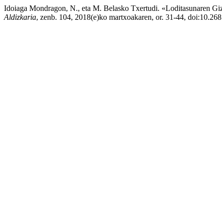
Idoiaga Mondragon, N., eta M. Belasko Txertudi. «Loditasunaren G
Aldizkaria
, zenb. 104, 2018(e)ko martxoakaren, or. 31-44, doi:10.26