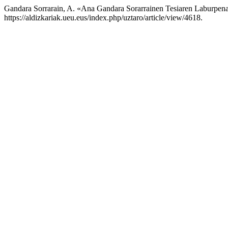
Gandara Sorrarain, A. «Ana Gandara Sorarrainen Tesiaren Laburpen
https://aldizkariak.ueu.eus/index.php/uztaro/article/view/4618.