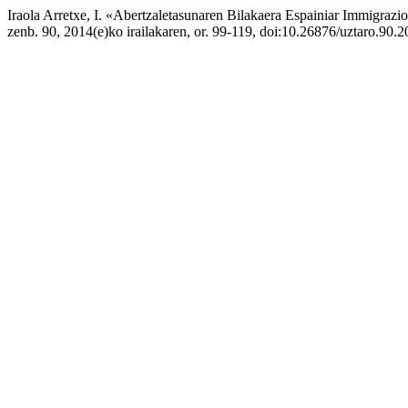
Iraola Arretxe, I. «Abertzaletasunaren Bilakaera Espainiar Immigrazio
zenb. 90, 2014(e)ko irailakaren, or. 99-119, doi:10.26876/uztaro.90.2