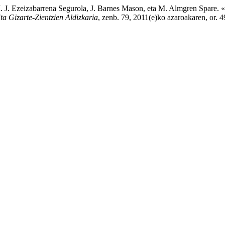
i, M. J. Ezeizabarrena Segurola, J. Barnes Mason, eta M. Almgren Spa
ta Gizarte-Zientzien Aldizkaria
, zenb. 79, 2011(e)ko azaroakaren, or. 