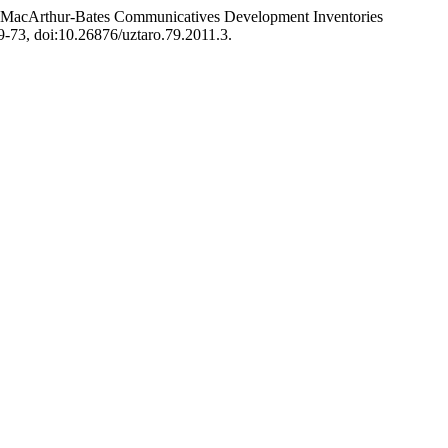
re. «MacArthur-Bates Communicatives Development Inventories
49-73, doi:10.26876/uztaro.79.2011.3.