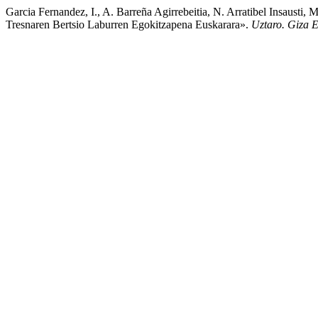
Garcia Fernandez, I., A. Barreña Agirrebeitia, N. Arratibel Insaust
Tresnaren Bertsio Laburren Egokitzapena Euskarara».
Uztaro. Giza E