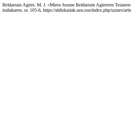
Beldarrain Agirre, M. J. «Miren Josune Beldarrain Agirreren Tesiar
irailakaren, or. 105-6, https://aldizkariak.ueu.eus/index.php/uztaro/art