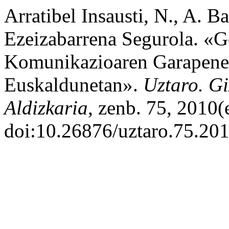
Arratibel Insausti, N., A. Ba
Ezeizabarrena Segurola. «G
Komunikazioaren Garapenea
Euskaldunetan».
Uztaro. Gi
Aldizkaria
, zenb. 75, 2010(
doi:10.26876/uztaro.75.201