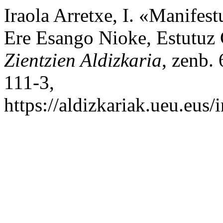
Iraola Arretxe, I. «Manifest
Ere Esango Nioke, Estutuz
Zientzien Aldizkaria
, zenb.
111-3,
https://aldizkariak.ueu.eus/