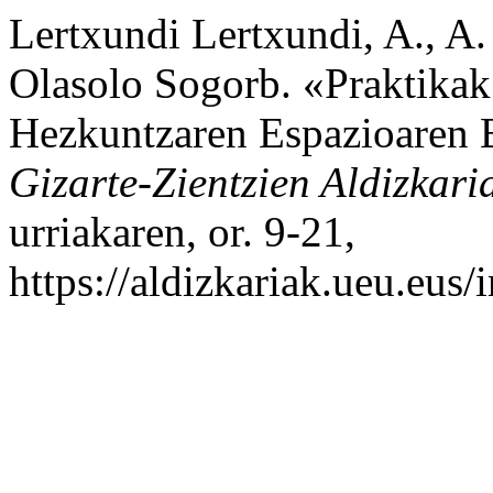
Lertxundi Lertxundi, A., A.
Olasolo Sogorb. «Praktika
Hezkuntzaren Espazioaren 
Gizarte-Zientzien Aldizkari
urriakaren, or. 9-21,
https://aldizkariak.ueu.eus/