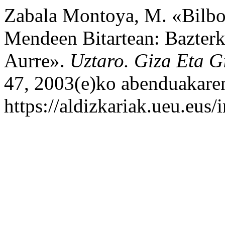
Zabala Montoya, M. «Bilbo
Mendeen Bitartean: Bazterke
Aurre».
Uztaro. Giza Eta Gi
47, 2003(e)ko abenduakaren
https://aldizkariak.ueu.eus/