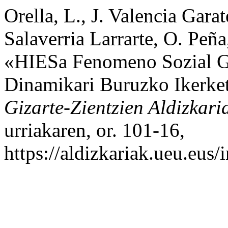
Orella, L., J. Valencia Garat
Salaverria Larrarte, O. Peña
«HIESa Fenomeno Sozial Gi
Dinamikari Buruzko Ikerke
Gizarte-Zientzien Aldizkari
urriakaren, or. 101-16,
https://aldizkariak.ueu.eus/