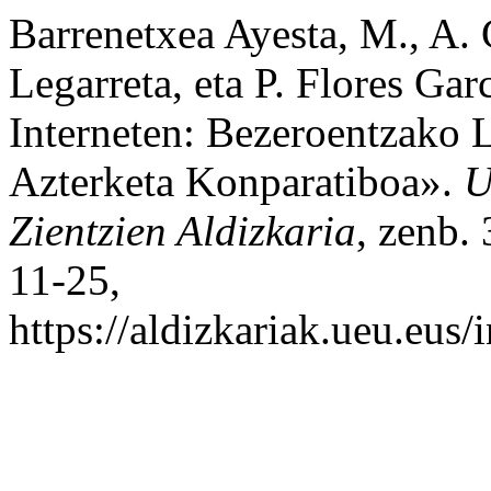
Barrenetxea Ayesta, M., A. 
Legarreta, eta P. Flores Ga
Interneten: Bezeroentzako 
Azterketa Konparatiboa».
U
Zientzien Aldizkaria
, zenb.
11-25,
https://aldizkariak.ueu.eus/