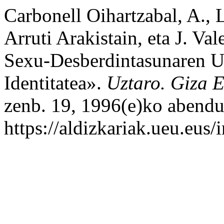
Carbonell Oihartzabal, A., 
Arruti Arakistain, eta J. Va
Sexu-Desberdintasunaren U
Identitatea».
Uztaro. Giza E
zenb. 19, 1996(e)ko abendu
https://aldizkariak.ueu.eus/