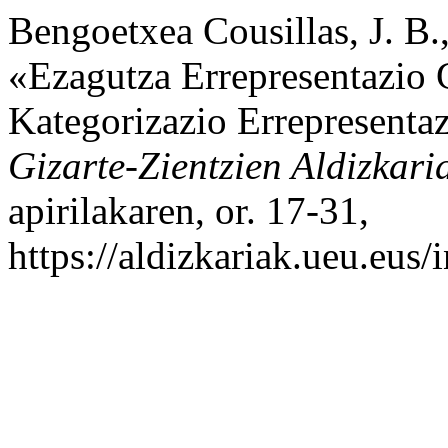
Bengoetxea Cousillas, J. B.,
«Ezagutza Errepresentazio 
Kategorizazio Errepresenta
Gizarte-Zientzien Aldizkari
apirilakaren, or. 17-31,
https://aldizkariak.ueu.eus/