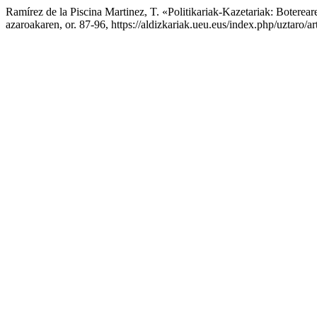
Ramírez de la Piscina Martinez, T. «Politikariak-Kazetariak: Boterear
azaroakaren, or. 87-96, https://aldizkariak.ueu.eus/index.php/uztaro/ar