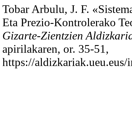
Tobar Arbulu, J. F. «Siste
Eta Prezio-Kontrolerako Te
Gizarte-Zientzien Aldizkari
apirilakaren, or. 35-51,
https://aldizkariak.ueu.eus/