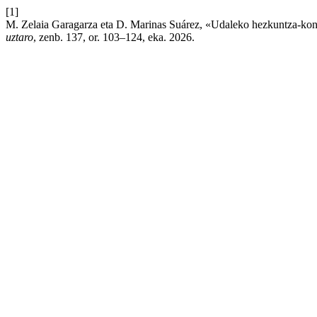
[1]
M. Zelaia Garagarza eta D. Marinas Suárez, «Udaleko hezkuntza-kon
uztaro
, zenb. 137, or. 103–124, eka. 2026.