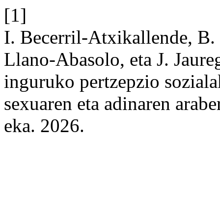
[1]
I. Becerril-Atxikallende, B
Llano-Abasolo, eta J. Jaure
inguruko pertzepzio soziala
sexuaren eta adinaren arabe
eka. 2026.