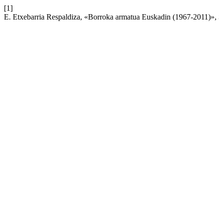
[1]
E. Etxebarria Respaldiza, «Borroka armatua Euskadin (1967-2011)»,