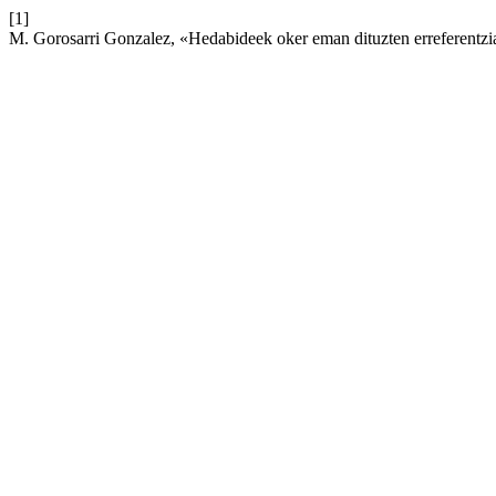
[1]
M. Gorosarri Gonzalez, «Hedabideek oker eman dituzten erreferentzi