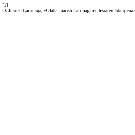
[1]
O. Juaristi Larrinaga, «Olalla Juaristi Larrinagaren tesiaren laburpena