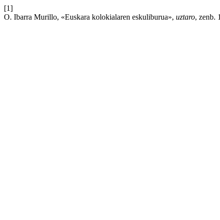
[1]
O. Ibarra Murillo, «Euskara kolokialaren eskuliburua»,
uztaro
, zenb. 