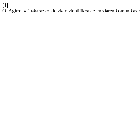
[1]
O. Agirre, «Euskarazko aldizkari zientifikoak zientziaren komunikaz