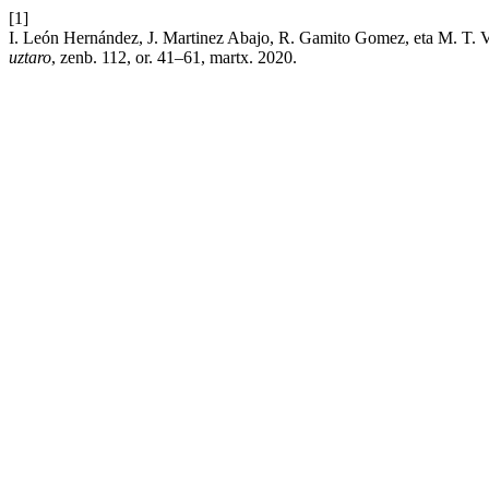
[1]
I. León Hernández, J. Martinez Abajo, R. Gamito Gomez, eta M. T. V
uztaro
, zenb. 112, or. 41–61, martx. 2020.