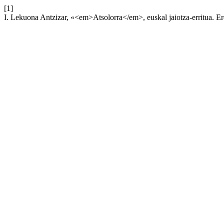
[1]
I. Lekuona Antzizar, «<em>Atsolorra</em>, euskal jaiotza-erritua. E