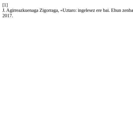
[1]
J. Agirreazkuenaga Zigorraga, «Uztaro: ingelesez ere bai. Ehun zenb
2017.