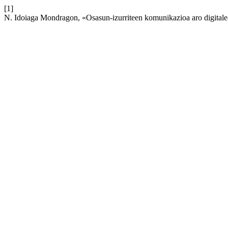
[1]
N. Idoiaga Mondragon, «Osasun-izurriteen komunikazioa aro digital