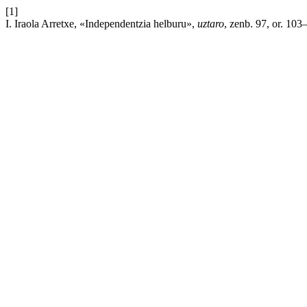
[1]
I. Iraola Arretxe, «Independentzia helburu»,
uztaro
, zenb. 97, or. 103