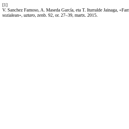
[1]
V. Sanchez Famoso, A. Maseda García, eta T. Iturralde Jainaga, «Famil
sozialean»,
uztaro
, zenb. 92, or. 27–39, martx. 2015.