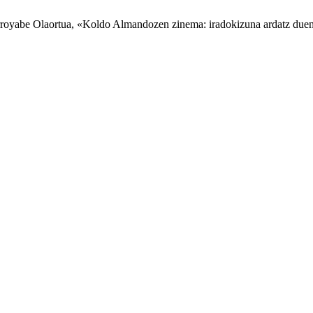
Arroyabe Olaortua, «Koldo Almandozen zinema: iradokizuna ardatz duen