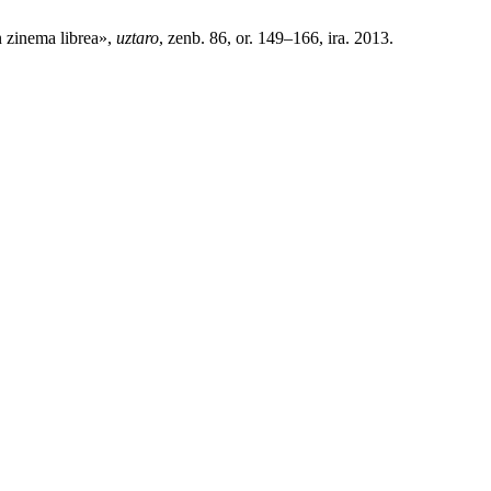
 zinema librea»,
uztaro
, zenb. 86, or. 149–166, ira. 2013.