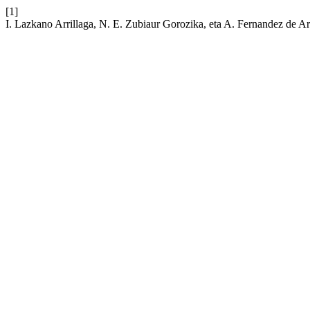
[1]
I. Lazkano Arrillaga, N. E. Zubiaur Gorozika, eta A. Fernandez de 