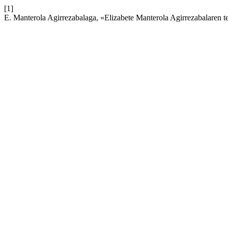
[1]
E. Manterola Agirrezabalaga, «Elizabete Manterola Agirrezabalaren t