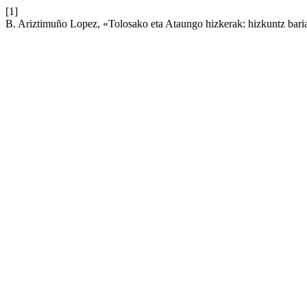
[1]
B. Ariztimuño Lopez, «Tolosako eta Ataungo hizkerak: hizkuntz bari