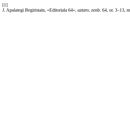
[1]
J. Apalategi Begiristain, «Editoriala 64»,
uztaro
, zenb. 64, or. 3–13, 