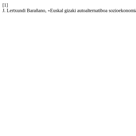
[1]
J. Lertxundi Barañano, «Euskal gizaki autoalternatiboa sozioekonomian