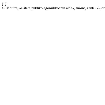
[1]
C. Mouffe, «Esfera publiko agonistikoaren alde»,
uztaro
, zenb. 53, o