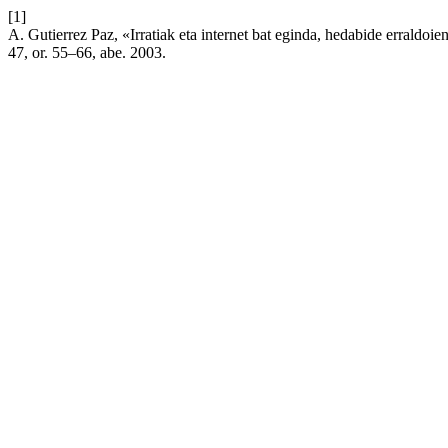
[1]
A. Gutierrez Paz, «Irratiak eta internet bat eginda, hedabide erraldo
47, or. 55–66, abe. 2003.