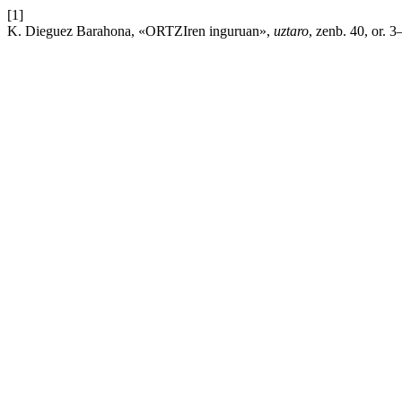
[1]
K. Dieguez Barahona, «ORTZIren inguruan»,
uztaro
, zenb. 40, or. 3