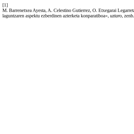
[1]
M. Barrenetxea Ayesta, A. Celestino Gutierrez, O. Etxegarai Legarreta
laguntzaren aspektu ezberdinen azterketa konparatiboa»,
uztaro
, zenb