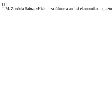
[1]
J. M. Zendoia Sainz, «Hizkuntza-faktorea analisi ekonomikoan»,
uzta