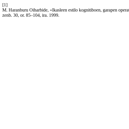
[1]
M. Haranburu Oiharbide, «Ikasleen estilo kognitiboen, garapen opera
zenb. 30, or. 85–104, ira. 1999.