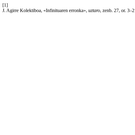
[1]
J. Agirre Kolektiboa, «Infinituaren erronka»,
uztaro
, zenb. 27, or. 3–2