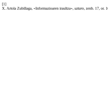
[1]
X. Artola Zubillaga, «Informazioaren iraultza»,
uztaro
, zenb. 17, or.