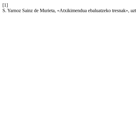
[1]
S. Yarnoz Sainz de Murieta, «Atxikimendua ebaluatzeko tresnak»,
uz