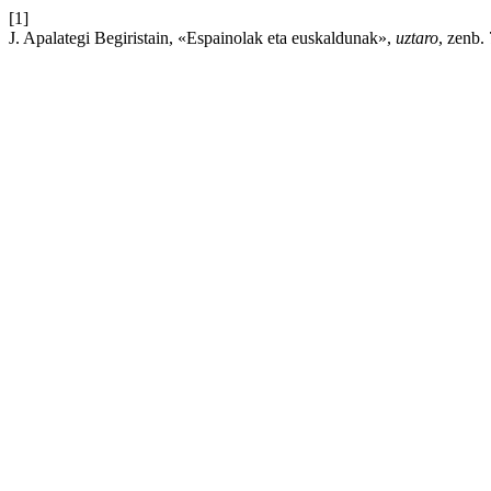
[1]
J. Apalategi Begiristain, «Espainolak eta euskaldunak»,
uztaro
, zenb.