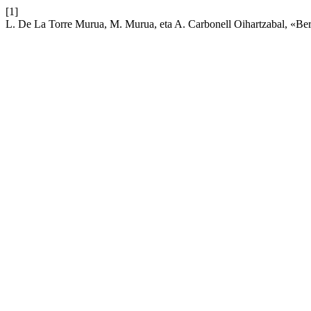
[1]
L. De La Torre Murua, M. Murua, eta A. Carbonell Oihartzabal, «Berke