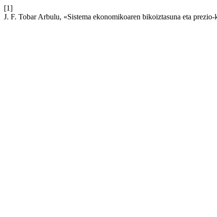
[1]
J. F. Tobar Arbulu, «Sistema ekonomikoaren bikoiztasuna eta prezio-k