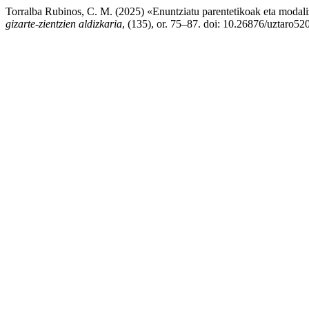
Torralba Rubinos, C. M. (2025) «Enuntziatu parentetikoak eta modal
gizarte-zientzien aldizkaria
, (135), or. 75–87. doi: 10.26876/uztaro52