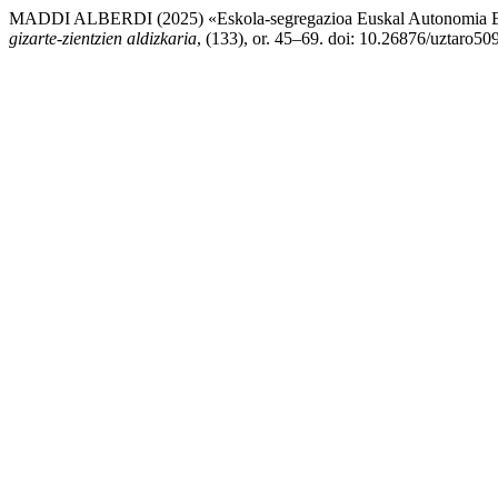
MADDI ALBERDI (2025) «Eskola-segregazioa Euskal Autonomia Erki
gizarte-zientzien aldizkaria
, (133), or. 45–69. doi: 10.26876/uztaro50