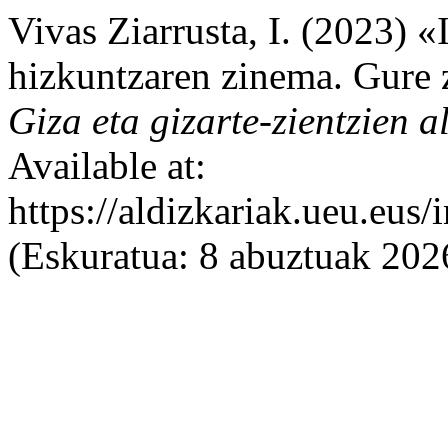
Vivas Ziarrusta, I. (2023) «
hizkuntzaren zinema. Gure
Giza eta gizarte-zientzien a
Available at:
https://aldizkariak.ueu.eus
(Eskuratua: 8 abuztuak 202